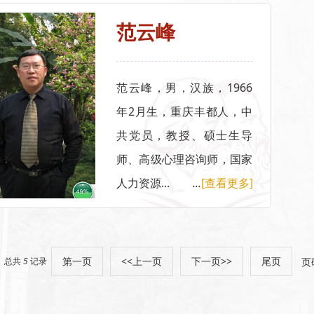
范云峰
范云峰，男，汉族，1966
年2月生，重庆丰都人，中
共党员，教授、硕士生导
师、高级心理咨询师，国家
人力资源...
...
[查看更多]
第一页
<<上一页
下一页>>
尾页
页
录
总共
5
记录