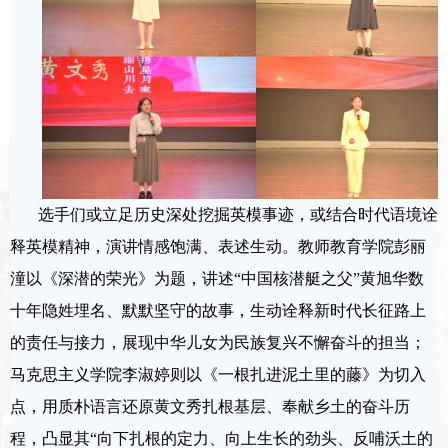
选手们或立足历史深处挖掘英模事迹，或结合时代语境诠
释英模精神，演讲情感饱满、表述生动。教师教育学院彭丽
潼以《深潜的荣光》为题，讲述
“
中国核潜艇之父
”
黄旭华数
十年隐姓埋名、默默坚守的故事，生动诠释新时代长征路上
的责任与接力，展现中华儿女为民族复兴不懈奋斗的担当；
马克思主义学院李淑婷则以《一根扎进泥土里的藤》为切入
点，用质朴语言还原黄文秀扎根基层、奉献乡土的奋斗历
程，凸显其
“
向下扎根的定力、向上生长的劲头、反哺沃土的