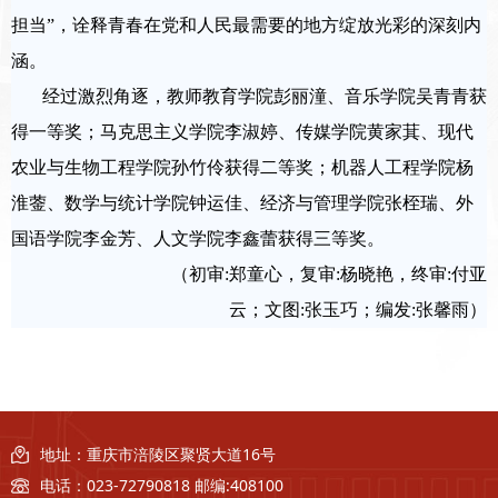
担当
”
，诠释青春在党和人民最需要的地方绽放光彩的深刻内
涵。
经过激烈角逐，教师教育学院彭丽潼、音乐学院吴青青获
得一等奖；马克思主义学院李淑婷、传媒学院黄家萁、现代
农业与生物工程学院孙竹伶获得二等奖；机器人工程学院杨
淮蓥、数学与统计学院钟运佳、经济与管理学院张桎瑞、外
国语学院李金芳、人文学院李鑫蕾获得三等奖。
（初审:郑童心，复审:杨晓艳，终审:付亚
云；文图:张玉巧；编发:张馨雨）
地址：重庆市涪陵区聚贤大道16号
电话：023-72790818 邮编:408100