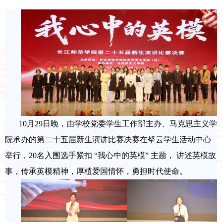
10
月
29
日晚，由学校党委学生工作部主办、马克思主义学
院承办的第二十五届新生演讲比赛决赛在拏云学生活动中心
举行，
20
名入围选手紧扣
“
我心中的英模
”
主题， 讲述英模故
事，传承英模精神，厚植爱国情怀，勇担时代使命。