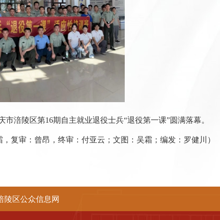
庆市涪陵区第
16
期自主就业退役士兵“退役第一课”圆满落幕。
霜，复审：曾昂，终审：付亚云；文图：吴霜；编发：罗健川）
涪陵区公众信息网