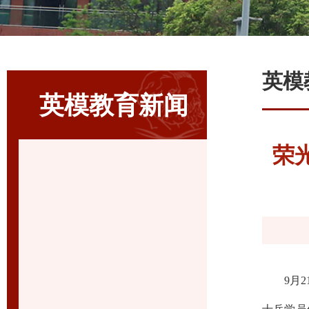
英模
英模教育新闻
荣
9
月
2