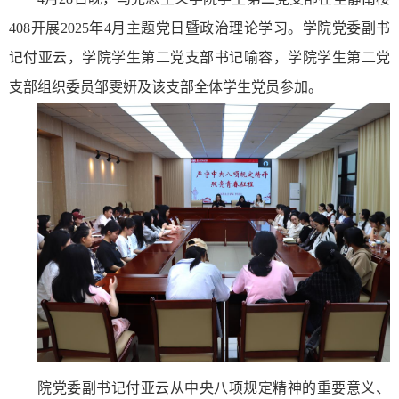
408
开展
2025
年
4
月主题党日暨政治理论学习。学院党委副书
记付亚云，学院学生第二党支部书记喻容，学院学生第二党
支部组织委员邹雯妍及该支部全体学生党员参加。
院党委副书记付亚云从中央八项规定精神的重要意义、